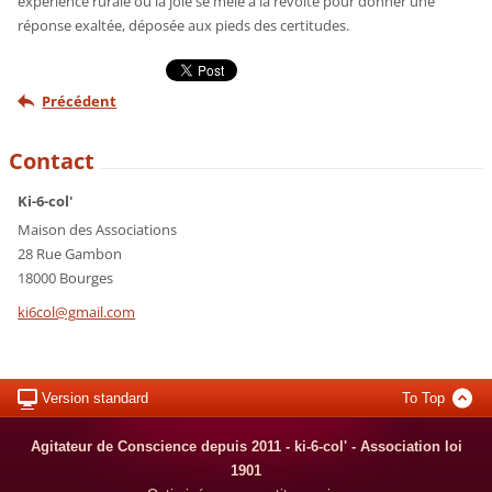
expérience rurale où la joie se mêle à la révolte pour donner une
réponse exaltée, déposée aux pieds des certitudes.
Précédent
Contact
Ki-6-col'
Maison des Associations
28 Rue Gambon
18000 Bourges
ki6col@g
mail.com
Version standard
To Top
Agitateur de Conscience depuis 2011 - ki-6-col' - Association loi
1901