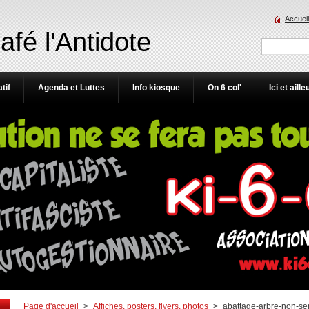
Accueil
Café l'Antidote
tif
Agenda et Luttes
Info kiosque
On 6 col'
Ici et aille
Page d'accueil
>
Affiches, posters, flyers, photos
>
abattage-arbre-non-se