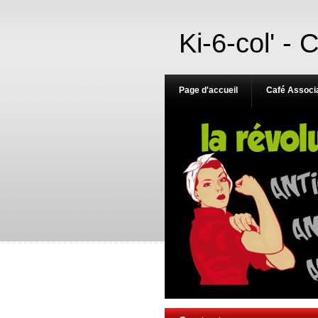
Ki-6-col' - 
Page d'accueil
Café Associa