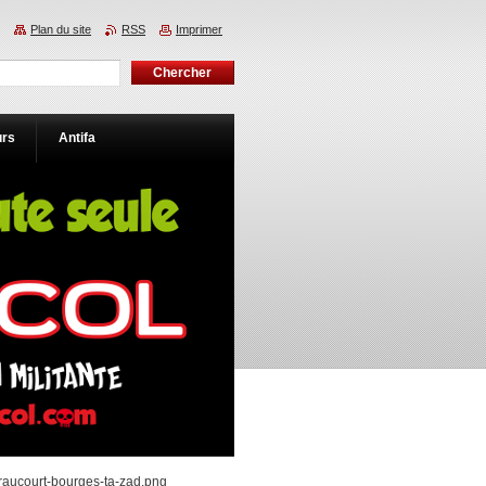
Plan du site
RSS
Imprimer
urs
Antifa
raucourt-bourges-ta-zad.png